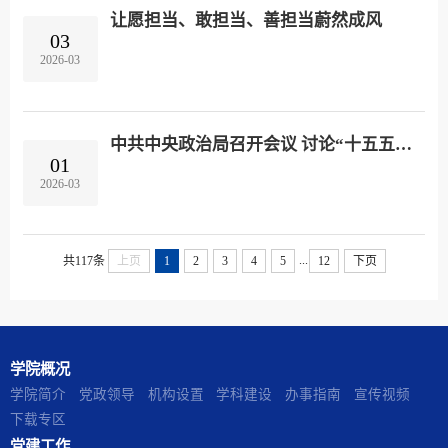
让愿担当、敢担当、善担当蔚然成风
03
2026-03
中共中央政治局召开会议 讨论“十五五”规划纲要草案和政府工作报告
01
2026-03
...
共117条
上页
1
2
3
4
5
12
下页
学院概况
学院简介
党政领导
机构设置
学科建设
办事指南
宣传视频
下载专区
党建工作