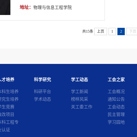
地址：
物理与信息工程学院
共15条
上页
1
2
下页
人才培养
科学研究
学工动态
工会之家
本科生培养
科研平台
学工新闻
工会概况
研究生培养
学术动态
榜样风采
通知公告
学生竞赛
关工委工作
工会动态
教改项目
民主管理
本科工程专
学习园地
业认证