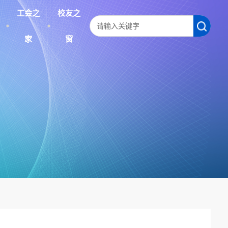
工会之
校友之
家
窗