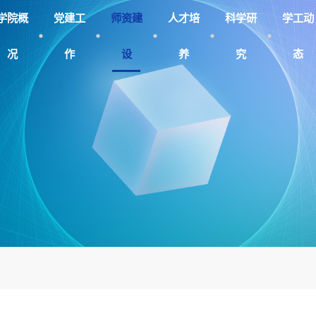
学院概
党建工
师资建
人才培
科学研
学工动
况
作
设
养
究
态